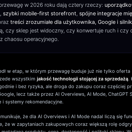
e, że w zapytaniach zakupowych coraz większą rolę odgr
metadana produktu, cena, dostępność i polityki sklepu. W 
internautów kupiło lub zamówiło coś online
, a w USA e-c
,9% całej sprzedaży detalicznej w I kwartale 2026
. To nie j
ówny front walki o klienta.
026 jest punktem zwrotnym
rstwa operacyjna sprzedaży
to nie są dwa osobne światy
ktowe ważniejsze niż redesign
i unified commerce
t jako punkt wyjścia