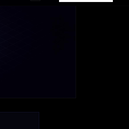
wane dane
ędzy
ków AI
. To
da się go
i budżet
 Klient nadal chce
owadzi nie tylko
earch, social
undamenty SEO,