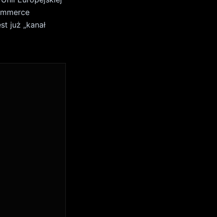
 e-
W 2026 roku
e opisuje AI
tania i pokazują
że
nie ma