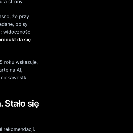
ł rekomendacji.
ów, klasyfikacja
w coraz większym
ookie
 ten kierunek jako
rianty, a zakup
.
agentów. Znaczy
kim systemom