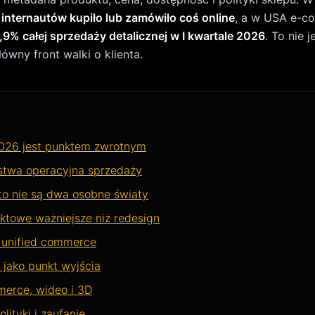
merce, wideo i 3D
olityki i zaufanie
ny rozwój i Digital Product Passport
dni
2026 jest punktem zwrotnym dla
e?
merce był rozgrywany głównie między SEO, reklamą i UX. 
 kolejna warstwa:
warstwa odpowiedzi i agentów AI
. Googl
de jako funkcje, które odpowiadają na bardziej złożone py
nki wspierające odpowiedź. Co ważne, Google podkreśla, 