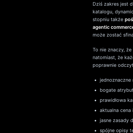
spójne opisy t
dobra jakość z
Google w dokument
udostępniać info
dostępność, wysy
product markup z
mniej niezawodne 
SEO i AEO
światy
Wiele firm wciąż 
rozwinięciem dob
Google pisze wpro