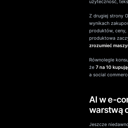
Jeszcze niedawno
Dowiedz si
Dziś zakres jest 
katalogu, dynami
Odrzu
stopniu także
poś
agentic commerc
może zostać sfina
To nie znaczy, ż
natomiast, że ka
poprawnie odczyt
jednoznaczne
bogate atrybut
prawidłowa ka
aktualna cena 
jasne zasady 