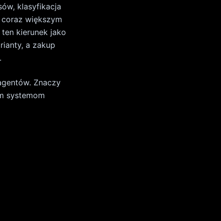
 Offer można
kupowych — cenę,
zych efektów
ane mogą być
sobne
AEO jest
antycznego
.
bnego rodzaju