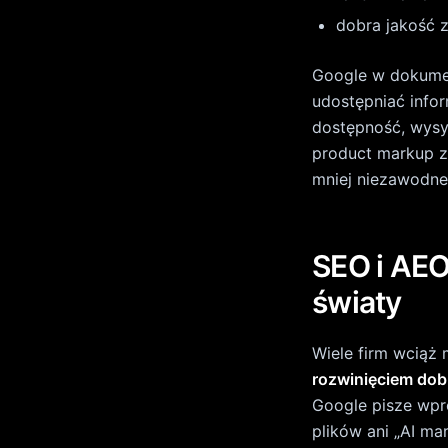
plików ani „AI m
tekstową dostępn
i structured data
1. Odpowiadani
Na stronie katego
na pytania typu: c
długo trwa dostaw
AI może łatwo str
2. Czytelna str
Google dla e-com
,
Organization
lepiej sklep opis
systemom odpowied