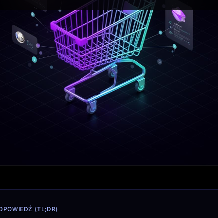
DPOWIEDŹ (TL;DR)
przewagę w 2026 roku dają cztery rzeczy:
uporządko
,
szybki mobile-first storefront
,
spójne integracje mi
raz
treści zrozumiałe dla użytkownika, Google i silni
, czy sklep jest widoczny, czy konwertuje ruch i czy 
z chaosu operacyjnego.
ł w etap, w którym przewagę buduje już nie tylko oferta 
rzede wszystkim
jakość technologii stojącej za sprzedażą
.
odnie i bez ryzyka, ale droga do zakupu coraz częściej pr
oogle, lecz także przez AI Overviews, AI Mode, ChatGPT S
 i systemy rekomendacyjne.
unikuje, że dla AI Overviews i AI Mode nadal liczą się f