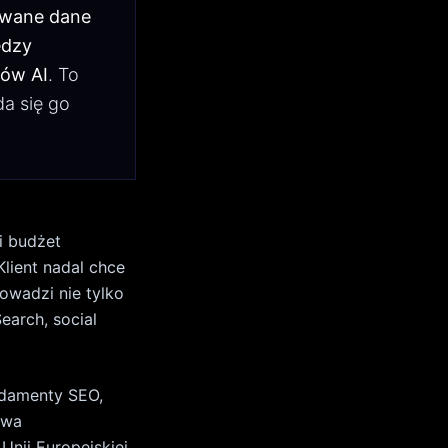
ywa
Unii Europejskiej
ommerce
est już „kanał