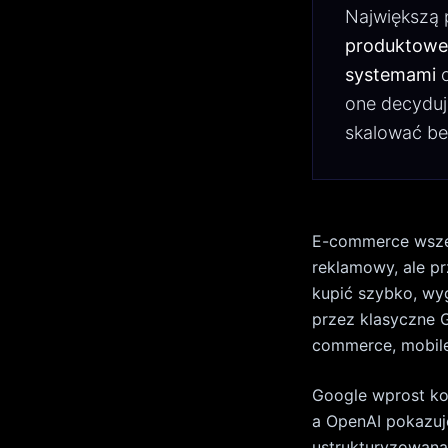
a OpenAI pokazuj
ustrukturyzowana 
w 2024 roku
77% 
odpowiadał za
16
dodatkowy”. To gł
SPIS TREŚCI
Dlaczego 2
AI jako wa
SEO i AEO 
Dane produ
Integracje 
Mobile-firs