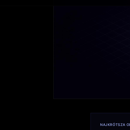
NAJKRÓTSZA O
Największą 
produktowe
systemami
o
one decydują
skalować be
E-commerce wszed
reklamowy, ale p
kupić szybko, wyg
przez klasyczne G
commerce, mobile
Google wprost kom