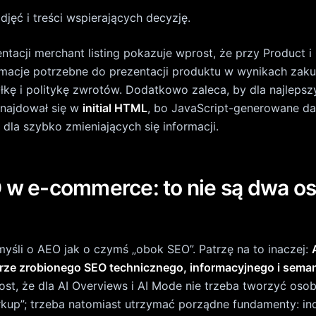
arkup”; trzeba natomiast utrzymać porządne fundamenty: i
ość ważnych treści, page experience, sensowne linkowan
 zgodne z tym, co naprawdę widać na stronie.
e na realne pytania kupujących
rii, produktu i w content hubie powinny pojawiać się jasn
zym różnią się warianty, dla kogo jest ten produkt, jak dob
a, czy produkt można zwrócić. To są dokładnie te fragment
eścić.
uktura encji i danych
merce wskazuje na znaczenie structured data takich jak
B
,
,
,
czy
Product
ProductGroup
Review
LocalBusiness
V
uje swoje produkty i swoją organizację, tym łatwiej wyszuk
zi zrozumieć, kto sprzedaje, co sprzedaje i na jakich wa