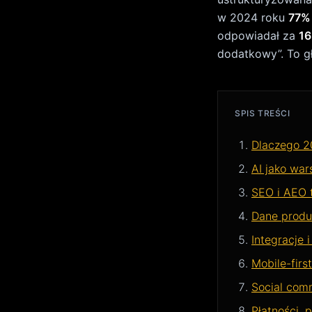
Social com
Płatności, p
Zrównoważo
Plan na 90 
FAQ
Dlaczego 
commerc
Przez lata e-com
dochodzi do tego
Overviews i AI Mo
użytkownikowi li