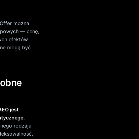
ndeksowalność,
ie wewnętrzne
e odpowiedzi
rać rozmiar, jak
y treści, które
,
readcrumbList
. Im
ideoObject
iwarkom oraz
runkach.