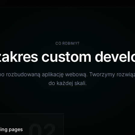
ę więcej
Ustawienia plików
ć pliki cookie
Zaakceptuj c
cookie
CO ROBIMY?
zakres custom deve
po rozbudowaną aplikację webową. Tworzymy rozwi
do każdej skali.
02
ing pages
Aplikacje webowe
ie, konwertujące strony
Interaktywne dashboardy