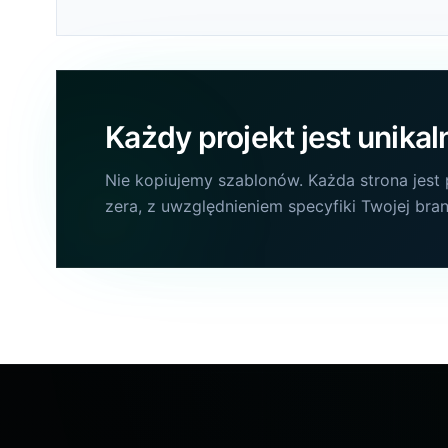
Każdy projekt jest unikal
Nie kopiujemy szablonów. Każda strona jest
zera, z uwzględnieniem specyfiki Twojej bra