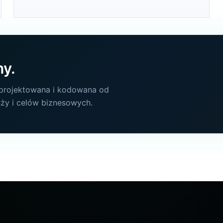
ny.
 projektowana i kodowana od
nży i celów biznesowych.