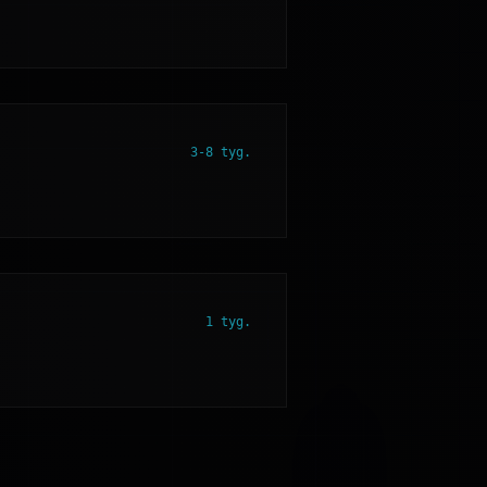
3-8 tyg.
1 tyg.
ci i
w celu