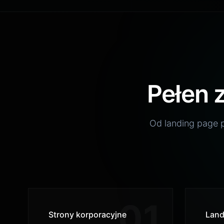
Dowiedz si
Odrzu
Pełen 
Od landing page 
01
Strony korporacyjne
Land
Reprezentacyjne witryny dla
Szybk