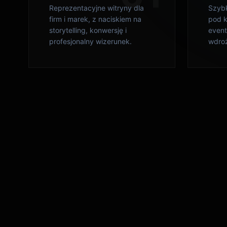
firm i marek, z naciskiem na
pod k
storytelling, konwersję i
event
profesjonalny wizerunek.
wdroż
05
Animacje i mikrointerakcje
Resp
perf
Framer Motion, GSAP, Lottie –
tworzymy interfejsy, które
Każdy
zachwycają ruchem i dbałością
dopra
o detale.
odwzo
Figma