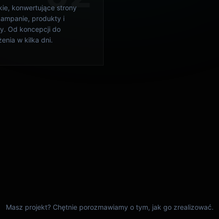
ampanie, produkty i
panele klienta, kalkulatory
y. Od koncepcji do
zaawansowane interfejsy 
enia w kilka dni.
logiką biznesową.
06
onsywność pixel-
Integracje API
ect
Połączenie z dowolnymi
usługami zewnętrznymi:
 breakpoint
płatności, CRM, mailing,
cowany. Wiernie
analityka, systemy ERP.
rowujemy projekty z
 na każdym urządzeniu.
Masz projekt? Chętnie porozmawiamy o tym, jak go zrealizować.