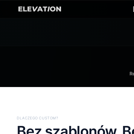
R
DLACZEGO CUSTOM?
Bez szablonów. B