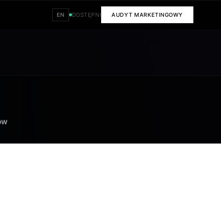
EN
DOSTĘPNI
AUDYT MARKETINGOWY
ow