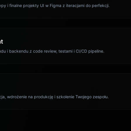
py i finalne projekty UI w Figma z iteracjami do perfekcji.
t
du i backendu z code review, testami i CI/CD pipeline.
cja, wdrożenie na produkcję i szkolenie Twojego zespołu.
ch cookie na tej stronie
iki cookie do gromadzenia oraz analizy informacji na temat wydajnoś
ci strony, aby zagwarantować funkcje mediów społecznościowych i 
nia i dostosowania treści oraz reklam.