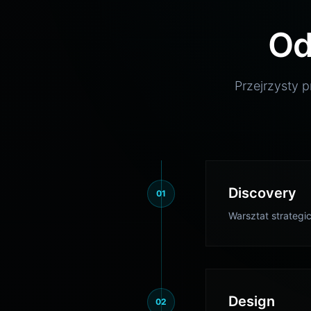
Od
Przejrzysty p
Discovery
01
Warsztat strategi
Design
02