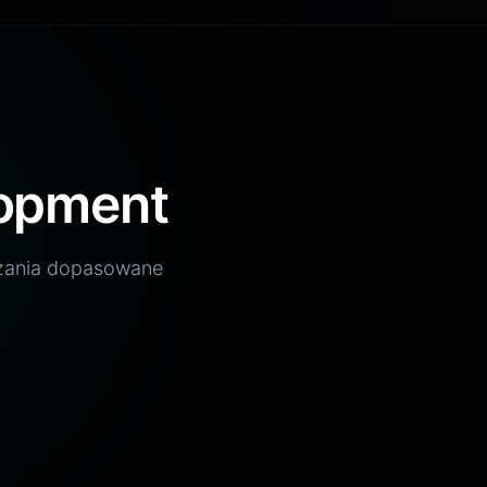
ookie
lopment
ązania dopasowane
03
04
Headless CMS
,
Treści zarządzane przez