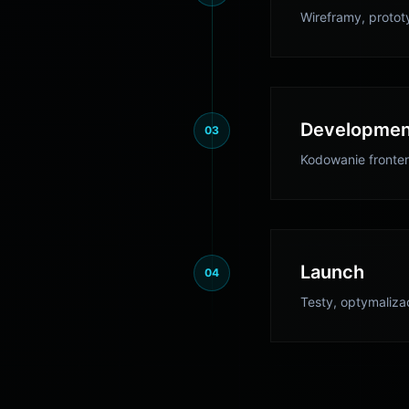
Wireframy, prototy
Developmen
03
Kodowanie fronten
Launch
04
Testy, optymaliza
O plika
Używamy pl
użytecznoś
udoskonale