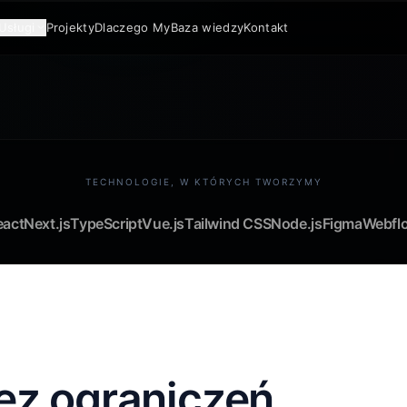
Usługi
Projekty
Dlaczego My
Baza wiedzy
Kontakt
TECHNOLOGIE, W KTÓRYCH TWORZYMY
eact
Next.js
TypeScript
Vue.js
Tailwind CSS
Node.js
Figma
Webfl
ez ograniczeń.