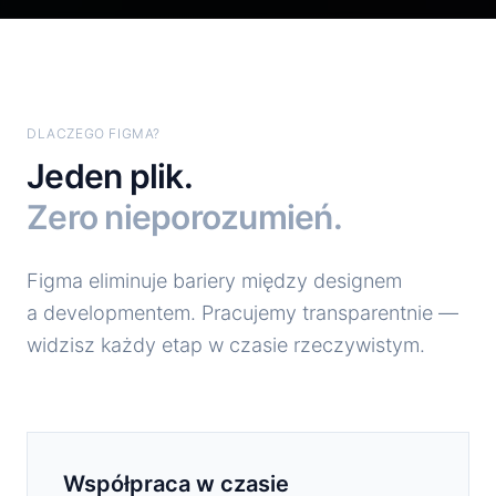
DLACZEGO FIGMA?
Jeden plik.
Zero nieporozumień.
Figma eliminuje bariery między designem
a developmentem. Pracujemy transparentnie —
widzisz każdy etap w czasie rzeczywistym.
Współpraca w czasie