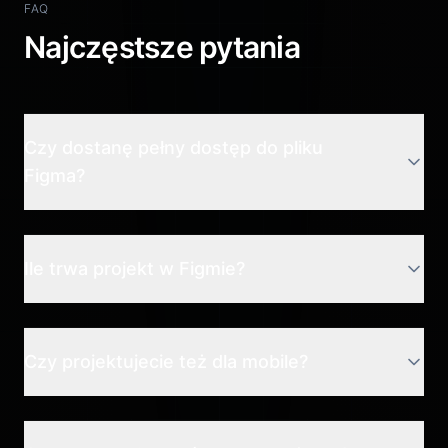
FAQ
Najczęstsze pytania
Czy dostanę pełny dostęp do pliku
Figma?
Ile trwa projekt w Figmie?
Czy projektujecie też dla mobile?