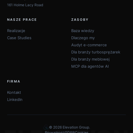
161 Holme Lacy Road
NASZE PRACE
ZASOBY
Realizacje
Baza wiedzy
Case Studies
Dlaczego my
O plikach cookie na tej stronie
Audyt e-commerce
Używamy pliki cookie do gromadzenia oraz analizy
Dla branży turbosprężarek
informacji na temat wydajności i użyteczności strony,
Dla branży meblowej
aby zagwarantować funkcje mediów
MCP dla agentów AI
społecznościowych i w celu udoskonalenia i
dostosowania treści oraz reklam.
FIRMA
Dowiedz się więcej
Kontakt
LinkedIn
Odrzuć pliki cookie
Ustawienia plików cookie
© 2026 Elevation Group.
Prywatność
Zaakceptuj cookie
GDPR
Cookies