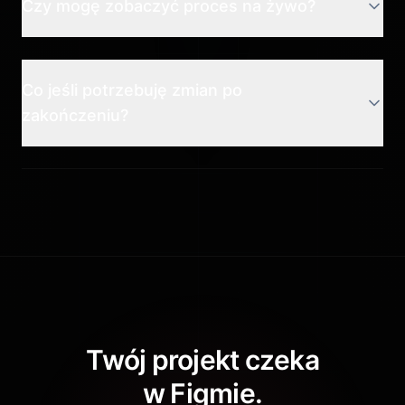
Czy mogę zobaczyć proces na żywo?
Co jeśli potrzebuję zmian po
zakończeniu?
Twój projekt czeka
w Figmie.