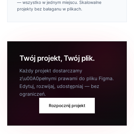
— wszystko w jednym miejscu. Skalowalne
projekty bez bałaganu w plikach.
Twój projekt, Twój plik.
Każdy projekt dostarczamy
z\u00A0pełnymi prawami do pliku Figma.
Edytuj, rozwijaj, udostępniaj — bez
ograniczeń.
Rozpocznij projekt