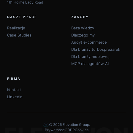
161 Holme Lacy Road
NASZE PRACE
ZASOBY
Realizacje
Baza wiedzy
Case Studies
Dlaczego my
O plikach cookie na tej stronie
Audyt e-commerce
Używamy pliki cookie do gromadzenia oraz analizy
Dla branży turbosprężarek
informacji na temat wydajności i użyteczności strony,
Dla branży meblowej
aby zagwarantować funkcje mediów
MCP dla agentów AI
społecznościowych i w celu udoskonalenia i
dostosowania treści oraz reklam.
FIRMA
Dowiedz się więcej
Kontakt
LinkedIn
Odrzuć pliki cookie
Ustawienia plików cookie
© 2026 Elevation Group.
Prywatność
Zaakceptuj cookie
GDPR
Cookies